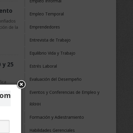
Empleo Informal
iento
Empleo Temporal
onfiados
Emprendedores
ción de la
Entrevista de Trabajo
Equilibrio Vida y Trabajo
 y 25
Estrés Laboral
Evaluación del Desempeño
fica
Eventos y Conferencias de Empleo y
com
RRHH
Formación y Adiestramiento
Habilidades Gerenciales