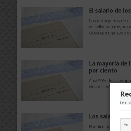
El salario de l
Los encargados de edi
en sellar una mejora e
UOM con una suba d
La mayoría de l
por ciento
Casi 90% de las empre
elevar la nómina de 
Re
Le no
Los salarios s
El índice que elabora