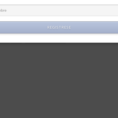
n a liderar el repunte porcentual con 1,19%, seguidos por los privad
9%. Los ocupados en la función pública reciberon 0,16% más…
REGISTRESE
…
13
Página Siguiente