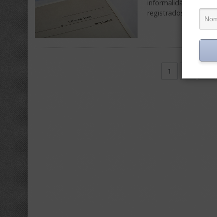
informalidad volviero
registrados, con 0,7
1
2
3