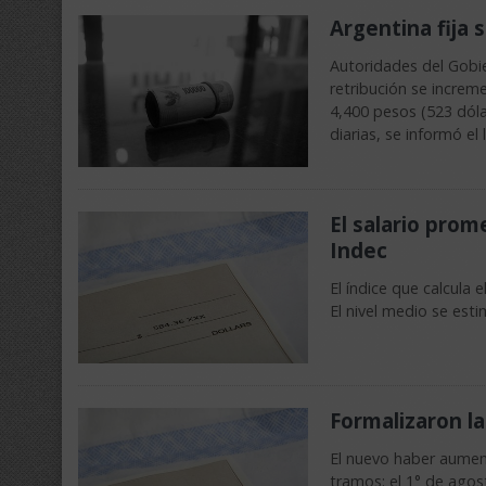
Argentina fija 
Autoridades del Gobie
retribución se increm
4,400 pesos (523 dóla
diarias, se informó el 
El salario prom
Indec
El índice que calcula
El nivel medio se est
Formalizaron la
El nuevo haber aument
tramos: el 1° de agos