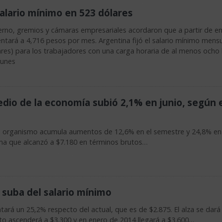
salario mínimo en 523 dólares
rno, gremios y cámaras empresariales acordaron que a partir de en
entará a 4,716 pesos por mes. Argentina fijó el salario mínimo mens
res) para los trabajadores con una carga horaria de al menos ocho
lunes
edio de la economía subió 2,1% en junio, según 
 el organismo acumula aumentos de 12,6% en el semestre y 24,8% en
ima que alcanzó a $7.180 en términos brutos…
 suba del salario mínimo
ará un 25,2% respecto del actual, que es de $2.875. El alza se dará
to ascenderá a $3.300 y en enero de 2014 llegará a $3.600…