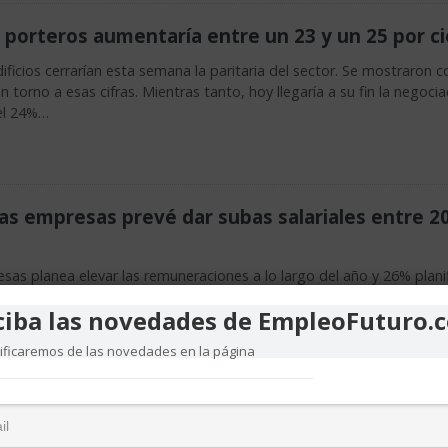
os porteros aumentaría entre un 23 y un 25 por c
ficios cerrarían esta semana la paritaria del sector. Se mostraron c
n torno a esas cifras. Mientras tanto, hoy llegaría a su fin la negocia
el 24%…
as empresas prevé dar subas salariales entre 20
sas planea elevar las remuneraciones a lo largo del año y 26% plani
personal, según un sondeo de Adecco Argentina…
ciba las novedades de EmpleoFuturo.
tificaremos de las novedades en la página
ubieron menos de 1% en febrero
 el Indec arrojó un aumento promedio de 0,7%. Los empleados en la