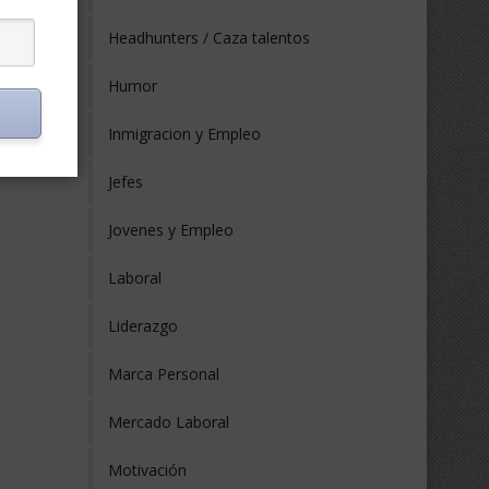
os
Headhunters / Caza talentos
Humor
Inmigracion y Empleo
Jefes
Jovenes y Empleo
Laboral
Liderazgo
Marca Personal
Mercado Laboral
Motivación