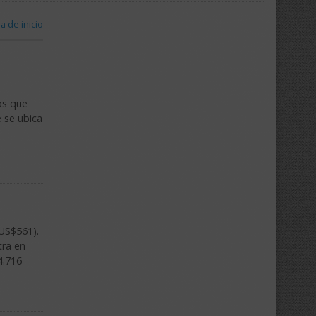
a de inicio
os que
e se ubica
 US$561).
tra en
4.716