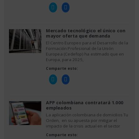
Haz
Haz
clic
clic
para
para
compartir
compartir
en
en
Twitter
Facebook
(Se
(Se
Mercado tecnológico el único con
abre
abre
mayor oferta que demanda
en
en
una
una
El Centro Europeo para el Desarrollo de la
ventana
ventana
nueva)
nueva)
Formación Profesional de la Unión
Europea (Cedefop) ha estimado que en
Europa, para 2025,
Comparte esto:
Haz
Haz
clic
clic
para
para
compartir
compartir
en
en
Twitter
Facebook
(Se
(Se
APP colombiana contratará 1.000
abre
abre
empleados
en
en
una
una
La aplicación colombiana de domicilios Tu
ventana
ventana
nueva)
nueva)
Orden, en su apuesta por mitigar el
impacto de la crisis actual en el sector
Comparte esto: