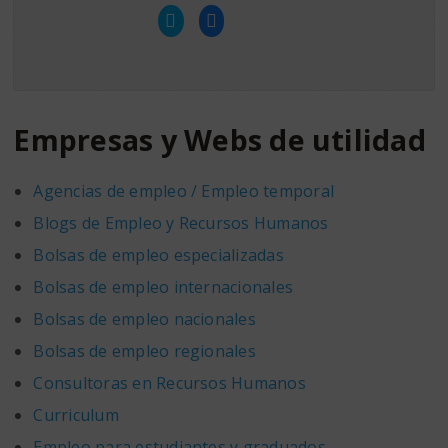
Haz
Haz
clic
clic
para
para
compartir
compartir
en
en
Twitter
Facebook
(Se
(Se
abre
abre
en
en
una
una
Empresas y Webs de utilidad
ventana
ventana
nueva)
nueva)
Agencias de empleo / Empleo temporal
Blogs de Empleo y Recursos Humanos
Bolsas de empleo especializadas
Bolsas de empleo internacionales
Bolsas de empleo nacionales
Bolsas de empleo regionales
Consultoras en Recursos Humanos
Curriculum
Empleo para estudiantes y graduados