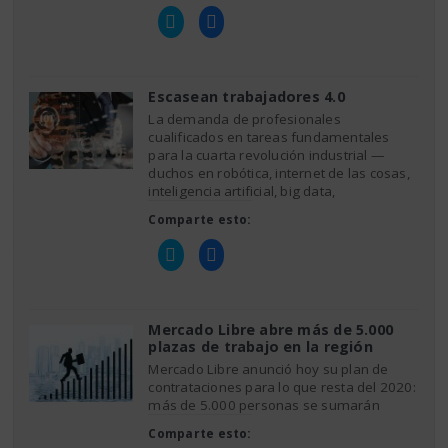
Haz
Haz
clic
clic
para
para
compartir
compartir
en
en
Twitter
Facebook
(Se
(Se
Escasean trabajadores 4.0
abre
abre
en
en
La demanda de profesionales
una
una
cualificados en tareas fundamentales
ventana
ventana
nueva)
nueva)
para la cuarta revolución industrial —
duchos en robótica, internet de las cosas,
inteligencia artificial, big data,
Comparte esto:
Haz
Haz
clic
clic
para
para
compartir
compartir
en
en
Twitter
Facebook
(Se
(Se
Mercado Libre abre más de 5.000
abre
abre
plazas de trabajo en la región
en
en
una
una
Mercado Libre anunció hoy su plan de
ventana
ventana
nueva)
nueva)
contrataciones para lo que resta del 2020:
más de 5.000 personas se sumarán
Comparte esto: