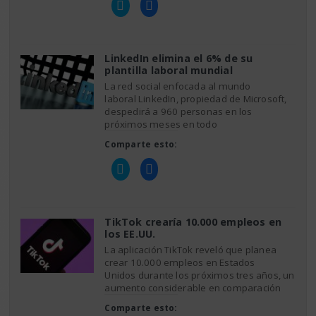
Haz
Haz
clic
clic
para
para
compartir
compartir
en
en
Twitter
Facebook
(Se
(Se
LinkedIn elimina el 6% de su
abre
abre
plantilla laboral mundial
en
en
una
una
La red social enfocada al mundo
ventana
ventana
nueva)
nueva)
laboral LinkedIn, propiedad de Microsoft,
despedirá a 960 personas en los
próximos meses en todo
Comparte esto:
Haz
Haz
clic
clic
para
para
compartir
compartir
en
en
Twitter
Facebook
(Se
(Se
TikTok crearía 10.000 empleos en
abre
abre
los EE.UU.
en
en
una
una
La aplicación TikTok reveló que planea
ventana
ventana
nueva)
nueva)
crear 10.000 empleos en Estados
Unidos durante los próximos tres años, un
aumento considerable en comparación
Comparte esto: