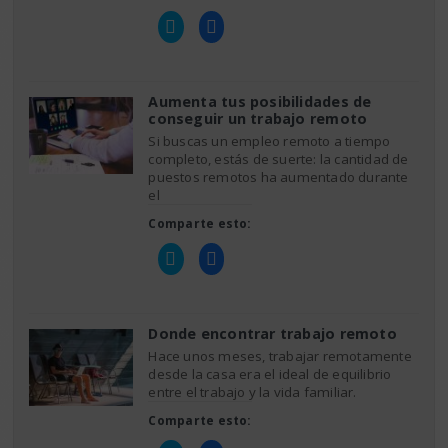
Haz
Haz
clic
clic
para
para
compartir
compartir
en
en
Twitter
Facebook
(Se
(Se
Aumenta tus posibilidades de
abre
abre
conseguir un trabajo remoto
en
en
una
una
Si buscas un empleo remoto a tiempo
ventana
ventana
nueva)
nueva)
completo, estás de suerte: la cantidad de
puestos remotos ha aumentado durante
el
Comparte esto:
Haz
Haz
clic
clic
para
para
compartir
compartir
en
en
Twitter
Facebook
(Se
(Se
Donde encontrar trabajo remoto
abre
abre
en
en
Hace unos meses, trabajar remotamente
una
una
desde la casa era el ideal de equilibrio
ventana
ventana
nueva)
nueva)
entre el trabajo y la vida familiar.
Comparte esto: