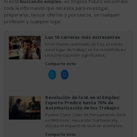
Si está
buscando empleo
, en Empleo Futuro encontrará
toda la información que necesita para investigar,
prepararse, buscar ofertas y postularse, en cualquier
profesión y cualquier lugar.
Las 10 carreras más estresantes
En el mundo acelerado de hoy, el estrés
en el lugar de trabajo se ha convertido en
una preocupación significativa,
Comparte esto:
Haz
Haz
clic
clic
para
para
compartir
compartir
en
en
Twitter
Facebook
(Se
(Se
Revolución de la IA en el Empleo:
abre
abre
Experto Predice hasta 70% de
en
en
una
una
Automatización de los Trabajos
ventana
ventana
nueva)
nueva)
Puntos Clave: Líder de Pensamiento de IA
en McKinsey: Alexander Sukharevsky
discute el impacto de la IA en el empleo.
Comparte esto: