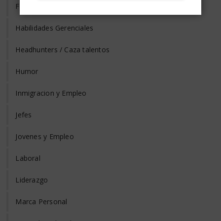
Formación y Adiestramiento
Habilidades Gerenciales
Headhunters / Caza talentos
Humor
Inmigracion y Empleo
Jefes
Jovenes y Empleo
Laboral
Liderazgo
Marca Personal