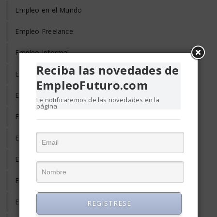
Empleo en el Mundo
Empleo Freelance
Empleo Informal
Reciba las novedades de
Empleo Temporal
EmpleoFuturo.com
Emprendedores
Le notificaremos de las novedades en la
página
Entrevista de Trabajo
Equilibrio Vida y Trabajo
Estrés Laboral
Evaluación del Desempeño
Eventos y Conferencias de Empleo y RRHH
REGISTRESE