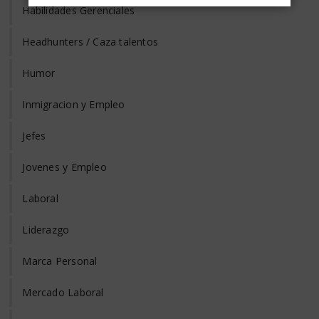
Habilidades Gerenciales
Headhunters / Caza talentos
Humor
Inmigracion y Empleo
Jefes
Jovenes y Empleo
Laboral
Liderazgo
Marca Personal
Mercado Laboral