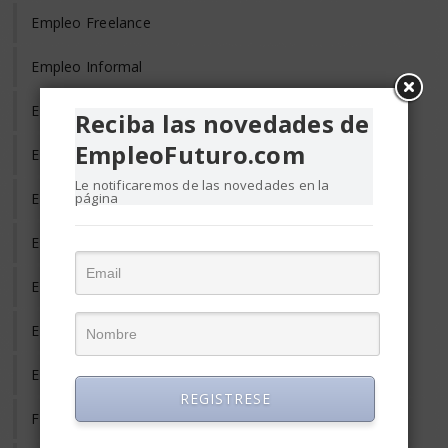
Empleo Freelance
Empleo Informal
Empleo Temporal
Reciba las novedades de
EmpleoFuturo.com
Emprendedores
Le notificaremos de las novedades en la
página
Entrevista de Trabajo
Equilibrio Vida y Trabajo
Estrés Laboral
Evaluación del Desempeño
Eventos y Conferencias de Empleo y RRHH
REGISTRESE
Formación y Adiestramiento