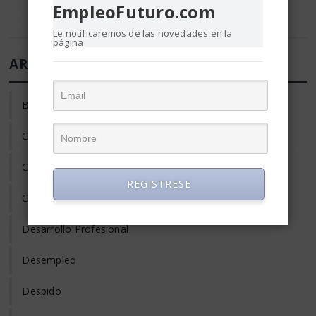
EmpleoFuturo.com
Le notificaremos de las novedades en la
página
ARTÍCULOS DE EMPLEO Y RRHH
Búsqueda de Empleo
Clima laboral
Coaching
REGISTRESE
Compensación y Salario
Desarrollo Profesional
Desempleo
Despido