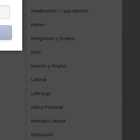
Headhunters / Caza talentos
Humor
Inmigracion y Empleo
Jefes
Jovenes y Empleo
Laboral
Liderazgo
Marca Personal
Mercado Laboral
Motivación