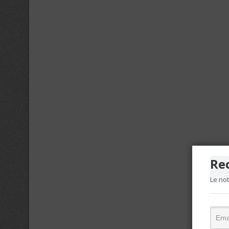
Re
Le no