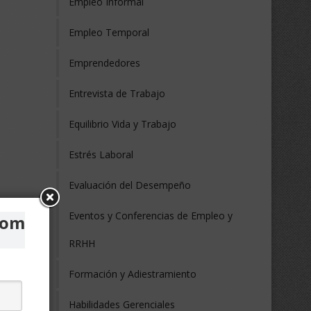
Empleo Informal
Empleo Temporal
Emprendedores
Entrevista de Trabajo
Equilibrio Vida y Trabajo
Estrés Laboral
Evaluación del Desempeño
Eventos y Conferencias de Empleo y
com
RRHH
Formación y Adiestramiento
Habilidades Gerenciales