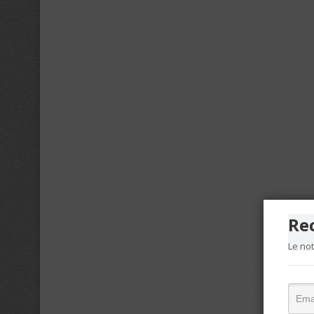
Re
Le no