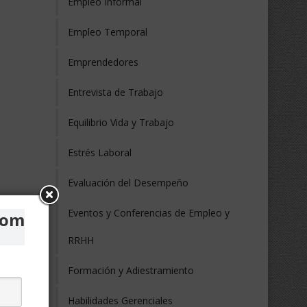
Empleo Informal
Empleo Temporal
Emprendedores
Entrevista de Trabajo
Equilibrio Vida y Trabajo
Estrés Laboral
Evaluación del Desempeño
Eventos y Conferencias de Empleo y
com
RRHH
Formación y Adiestramiento
Habilidades Gerenciales