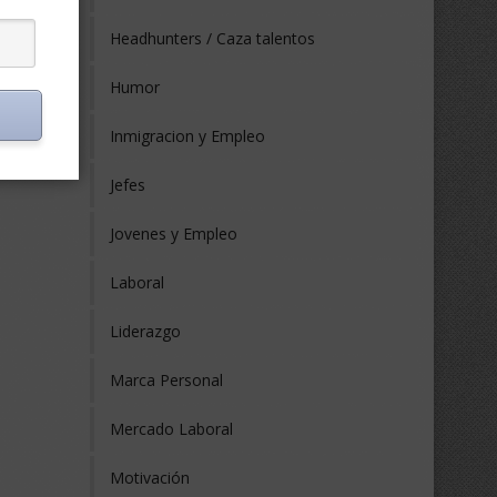
Headhunters / Caza talentos
Humor
Inmigracion y Empleo
Jefes
Jovenes y Empleo
Laboral
Liderazgo
Marca Personal
Mercado Laboral
Motivación