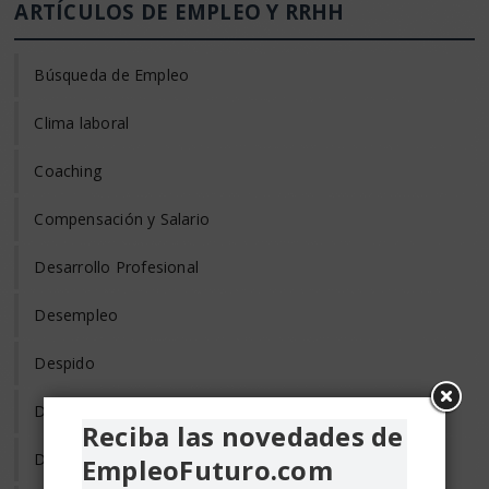
ARTÍCULOS DE EMPLEO Y RRHH
Búsqueda de Empleo
Clima laboral
Coaching
Compensación y Salario
Desarrollo Profesional
Desempleo
Despido
Diversidad Laboral
Reciba las novedades de
Donde Trabajar
EmpleoFuturo.com