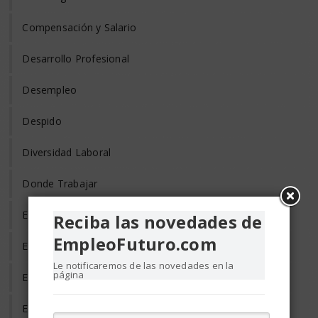
Compensación y Salario
Desarrollo Profesional
Desempleo
Despido
Diversidad Laboral
Donde Trabajar
Empleo de Tercera Edad
Reciba las novedades de
EmpleoFuturo.com
Empleo Discapacitados
Le notificaremos de las novedades en la
página
Empleo en el Mundo
Empleo Freelance