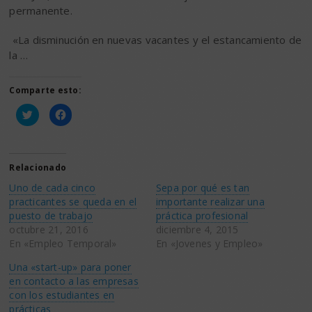
permanente.
«La disminución en nuevas vacantes y el estancamiento de
la …
Comparte esto:
Haz
Haz
clic
clic
para
para
compartir
compartir
en
en
Twitter
Facebook
(Se
(Se
Relacionado
abre
abre
en
en
Uno de cada cinco
Sepa por qué es tan
una
una
ventana
ventana
practicantes se queda en el
importante realizar una
nueva)
nueva)
puesto de trabajo
práctica profesional
octubre 21, 2016
diciembre 4, 2015
En «Empleo Temporal»
En «Jovenes y Empleo»
Una «start-up» para poner
en contacto a las empresas
con los estudiantes en
prácticas