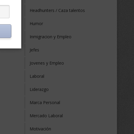
Headhunters / Caza talentos
Humor
Inmigracion y Empleo
Jefes
Jovenes y Empleo
Laboral
Liderazgo
Marca Personal
Mercado Laboral
Motivación