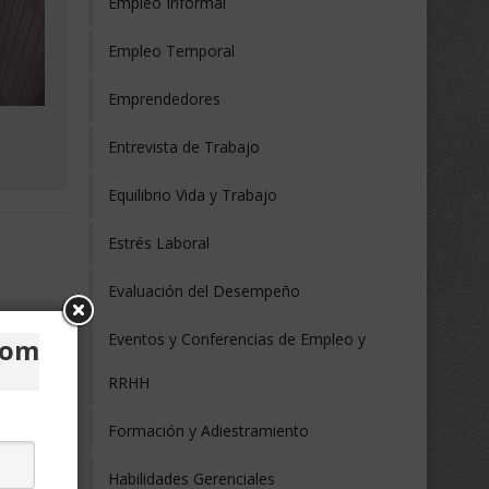
Empleo Informal
Empleo Temporal
Emprendedores
Entrevista de Trabajo
Equilibrio Vida y Trabajo
Estrés Laboral
Evaluación del Desempeño
Eventos y Conferencias de Empleo y
com
RRHH
Formación y Adiestramiento
Habilidades Gerenciales