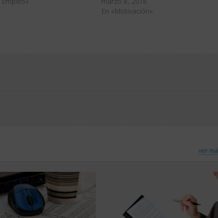
 Empleo»
marzo 8, 2016
En «Motivación»
ver má