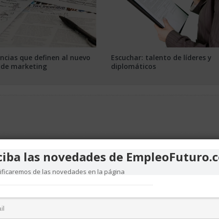
cias que definen al nuevo
Escuchar: talento de líderes y
o de marketing
diplomáticos
ciba las novedades de EmpleoFuturo.
tificaremos de las novedades en la página