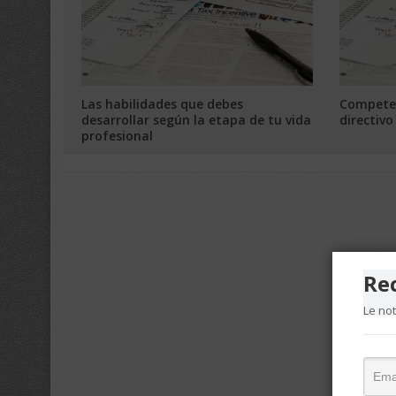
Las habilidades que debes
Competen
desarrollar según la etapa de tu vida
directiv
profesional
Re
Le no