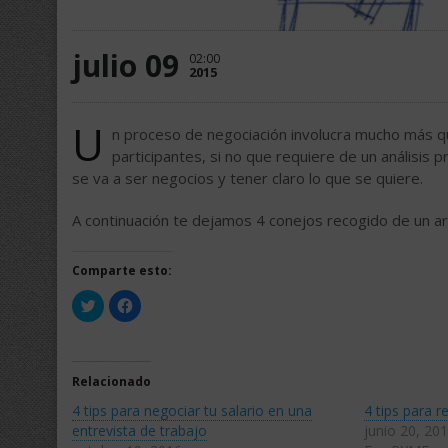
julio 09
02:00
2015
U
n proceso de negociación involucra mucho más qu
participantes, si no que requiere de un análisis
se va a ser negocios y tener claro lo que se quiere.
A continuación te dejamos 4 conejos recogido de un ar
Comparte esto:
Haz
Haz
clic
clic
para
para
compartir
compartir
en
en
Twitter
Facebook
(Se
(Se
Relacionado
abre
abre
en
en
4 tips para negociar tu salario en una
4 tips para 
una
una
ventana
ventana
entrevista de trabajo
junio 20, 20
nueva)
nueva)