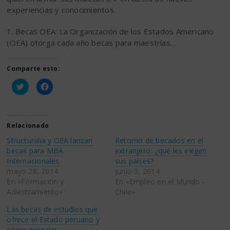
experiencias y conocimientos.
1. Becas OEA: La Organización de los Estados Americano
(OEA) otorga cada año becas para maestrías…
Comparte esto:
Haz
Haz
clic
clic
para
para
compartir
compartir
en
en
Twitter
Facebook
(Se
(Se
Relacionado
abre
abre
en
en
Structuralia y OEA lanzan
Retorno de becados en el
una
una
ventana
ventana
becas para MBA
extranjero: ¿qué les exigen
nueva)
nueva)
Internacionales
sus países?
mayo 28, 2014
junio 3, 2014
En «Formación y
En «Empleo en el Mundo -
Adiestramiento»
Chile»
Las becas de estudios que
ofrece el Estado peruano y
cómo postular