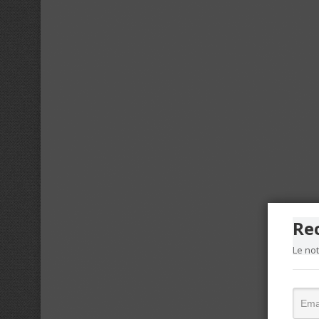
Re
Le no