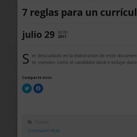
7 reglas para un currícu
julio 29
02:00
2011
S
er descuidado en la elaboración de este document
te «vende» como el candidato ideal e incluye dat
Comparte esto:
Haz
Haz
clic
clic
para
para
compartir
compartir
en
en
Twitter
Facebook
(Se
(Se
abre
abre
en
en
una
una
Temas:
ventana
ventana
nueva)
nueva)
Curriculum Vitae