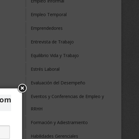
Empleo Informal
Empleo Temporal
Emprendedores
Entrevista de Trabajo
Equilibrio Vida y Trabajo
Estrés Laboral
Evaluación del Desempeño
Eventos y Conferencias de Empleo y
com
RRHH
Formación y Adiestramiento
Habilidades Gerenciales