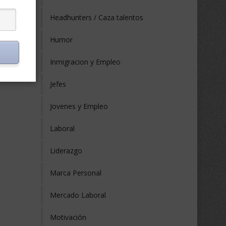
Headhunters / Caza talentos
Humor
Inmigracion y Empleo
Jefes
Jovenes y Empleo
Laboral
Liderazgo
Marca Personal
Mercado Laboral
Motivación