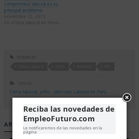
compromiso laboral es su
principal problema
noviembre 22, 2015
En «Clima laboral en Perú»
Etiquetas:
Clima Labora
Perú
Remoto
VIO
Temas:
Clima laboral
Jefes
Mercado Laboral en Perú
Reciba las novedades de
EmpleoFuturo.com
ARTÍCULOS RELACIONADOS
Le notificaremos de las novedades en la
página