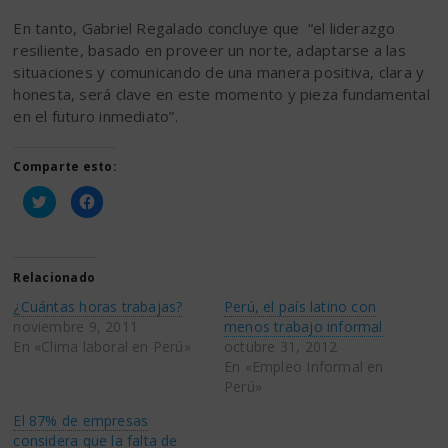
En tanto, Gabriel Regalado concluye que “el liderazgo
resiliente, basado en proveer un norte, adaptarse a las
situaciones y comunicando de una manera positiva, clara y
honesta, será clave en este momento y pieza fundamental
en el futuro inmediato”.
Comparte esto:
Haz
Haz
clic
clic
para
para
compartir
compartir
en
en
Twitter
Facebook
(Se
(Se
Relacionado
abre
abre
en
en
¿Cuántas horas trabajas?
Perú, el país latino con
una
una
ventana
ventana
noviembre 9, 2011
menos trabajo informal
nueva)
nueva)
En «Clima laboral en Perú»
octubre 31, 2012
En «Empleo Informal en
Perú»
El 87% de empresas
considera que la falta de