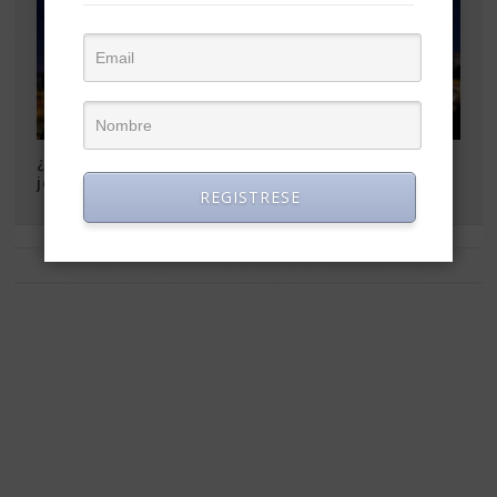
¿Qué hacer cuando tu
El impacto de los jefes
jefe no está?
no es tanto como
REGISTRESE
muchos piensan