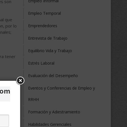
Empleo Informal
es son
Empleo Temporal
nal que
n, por lo
Emprendedores
nales;
Entrevista de Trabajo
e
Equilibrio Vida y Trabajo
ra tener
Estrés Laboral
Evaluación del Desempeño
Eventos y Conferencias de Empleo y
com
 o
e buscas
RRHH
tra
ción
Formación y Adiestramiento
Habilidades Gerenciales