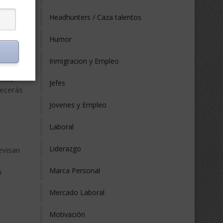
Headhunters / Caza talentos
donde no
Humor
Inmigracion y Empleo
enido
Jefes
recerás
Jovenes y Empleo
Laboral
Liderazgo
evisan
Marca Personal
n
Mercado Laboral
Motivación