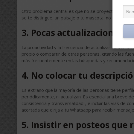
Otro problema central es que no se proyecta una imag
se te distingue, un paisaje o tu mascota, no son apropia
3. Pocas actualizaciones
La proactividad y la frecuencia de actualizar contenid
propio o compartir de otras personas, citando las fue
más frecuentemente en las búsquedas y recomendaci
4. No colocar tu descripci
Es extraño que la mayoría de las personas tiene perfile
periódicamente, ni actualizan. Es esencial una breve d
consistencia y transversalidad-, e incluir las vías de c
acortada que dirija a tu Whatsapp para recibir mensaj
5. Insistir en posteos que 