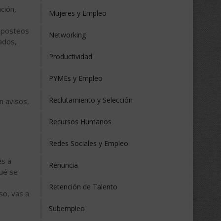
ción,
Mujeres y Empleo
r posteos
Networking
ados,
Productividad
PYMEs y Empleo
Reclutamiento y Selección
n avisos,
Recursos Humanos
Redes Sociales y Empleo
es a
Renuncia
qué se
Retención de Talento
so, vas a
Subempleo