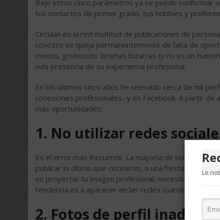
Bajo estos cinco parámetros ya se puede conformar un
tus contactos de primer grado, tus hobbies y preferen
Circulan en la red multitud de publicaciones de person
conozco se queja permanentemente de falta de oportu
menos, grotescos: bromas bizarras (y no es un humoris
nula presencia de su experiencia profesional
En los últimos cinco años he relevado cerca de mil per
conexiones profesionales- y en Facebook. A partir de 
más oportunidades:
1. No utilizar redes social
Re
Es el error más frecuente. La mayoría de las personas
publicar lo último que cocinaron, o una fiesta familiar.
Le no
es proyectar tu imagen profesional, necesitas alternarl
tendencia es a aparecer en las redes cuando buscan tr
2. Fotos de perfil inadecu