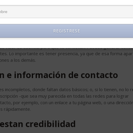
en profesional desde las imágenes. Fotos en la playa, un grupo 
das si tu perfil es utilizado con fines profesionales.
REGISTRESE
o de valor es esencial para que te conozcan. Puedes generar cont
ntes. Lo importante es tener presencia, ya que de esa forma apa
ones a los demás.
ón e información de contacto
s incompletos, donde faltan datos básicos; o, si lo tienen, no lo r
escripción -que sea muy parecida en todas las redes para lograr
ontacto, por ejemplo, con un enlace a tu página web, o una direcció
es rápidamente.
restan credibilidad