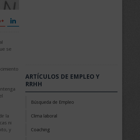
al
que se
ecimiento
ARTÍCULOS DE EMPLEO Y
RRHH
antenga
el
Búsqueda de Empleo
ir la
Clima laboral
cas ni
ito, y
Coaching