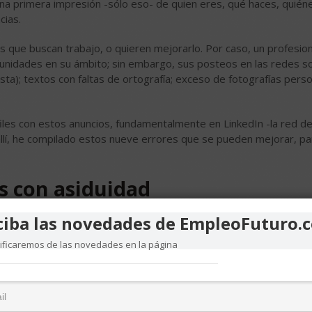
a primera impresión -sólo eso- de quien eres, qué haces, quién
cias.
as que buscan trabajo, o quieren mejorarlo. Por caso, un profesio
nidades en su ámbito; sin embargo, sus posteos en las redes so
ta); textos con faltas de ortografía; exceso de fotografías perso
files con estos anuncios, fundamentalmente en LinkedIn -la red d
allí, he compilado estos nueve errores que se pueden mejorar, pa
es con asiduidad
ciba las novedades de EmpleoFuturo.
 lo usan para recordarles los cumpleaños, o poner un “me gusta”,
 Esto, en sí, está muy bien: es un espacio personal. Aunque si lo qu
tificaremos de las novedades en la página
a con contenido de este tipo, y no sólo con espíritu “de venta”. O
abajo, sin construir un camino permanente para formar su reputa
adas