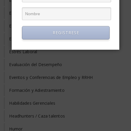
Empleo Temporal
Emprendedores
Entrevista de Trabajo
REGISTRESE
Equilibrio Vida y Trabajo
Estrés Laboral
Evaluación del Desempeño
Eventos y Conferencias de Empleo y RRHH
Formación y Adiestramiento
Habilidades Gerenciales
Headhunters / Caza talentos
Humor