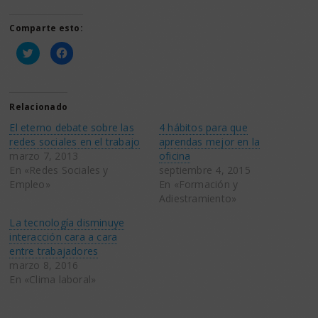
Comparte esto:
Haz
Haz
clic
clic
para
para
compartir
compartir
en
en
Twitter
Facebook
(Se
(Se
Relacionado
abre
abre
en
en
El eterno debate sobre las
4 hábitos para que
una
una
ventana
ventana
redes sociales en el trabajo
aprendas mejor en la
nueva)
nueva)
marzo 7, 2013
oficina
En «Redes Sociales y
septiembre 4, 2015
Empleo»
En «Formación y
Adiestramiento»
La tecnología disminuye
interacción cara a cara
entre trabajadores
marzo 8, 2016
En «Clima laboral»