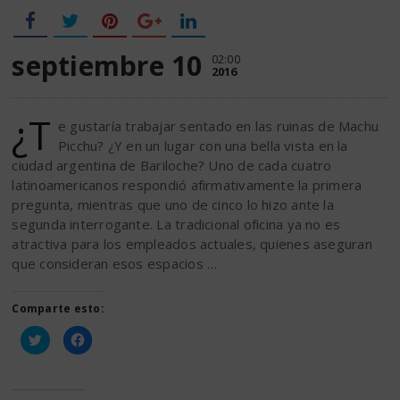
septiembre 10
02:00
2016
¿T
e gustaría trabajar sentado en las ruinas de Machu
Picchu? ¿Y en un lugar con una bella vista en la
ciudad argentina de Bariloche? Uno de cada cuatro
latinoamericanos respondió afirmativamente la primera
pregunta, mientras que uno de cinco lo hizo ante la
segunda interrogante. La tradicional oficina ya no es
atractiva para los empleados actuales, quienes aseguran
que consideran esos espacios …
Comparte esto:
Haz
Haz
clic
clic
para
para
compartir
compartir
en
en
Twitter
Facebook