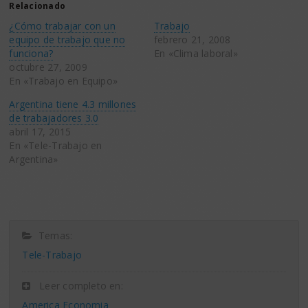
(Se
(Se
Relacionado
abre
abre
en
en
¿Cómo trabajar con un
Trabajo
una
una
ventana
ventana
equipo de trabajo que no
febrero 21, 2008
nueva)
nueva)
funciona?
En «Clima laboral»
octubre 27, 2009
En «Trabajo en Equipo»
Argentina tiene 4.3 millones
de trabajadores 3.0
abril 17, 2015
En «Tele-Trabajo en
Argentina»
Temas:
Tele-Trabajo
Leer completo en:
America Economia