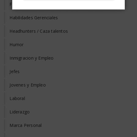
Formación y Adiestramiento
Habilidades Gerenciales
Headhunters / Caza talentos
Humor
Inmigracion y Empleo
Jefes
Jovenes y Empleo
Laboral
Liderazgo
Marca Personal