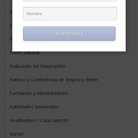
Emprendedores
Entrevista de Trabajo
REGISTRESE
Equilibrio Vida y Trabajo
Estrés Laboral
Evaluación del Desempeño
Eventos y Conferencias de Empleo y RRHH
Formación y Adiestramiento
Habilidades Gerenciales
Headhunters / Caza talentos
Humor