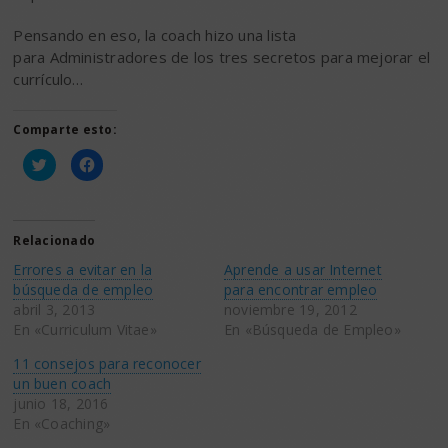
Pensando en eso, la coach hizo una lista
para Administradores de los tres secretos para mejorar el
currículo…
Comparte esto:
Haz
Haz
clic
clic
para
para
compartir
compartir
en
en
Twitter
Facebook
(Se
(Se
Relacionado
abre
abre
en
en
Errores a evitar en la
Aprende a usar Internet
una
una
ventana
ventana
búsqueda de empleo
para encontrar empleo
nueva)
nueva)
abril 3, 2013
noviembre 19, 2012
En «Curriculum Vitae»
En «Búsqueda de Empleo»
11 consejos para reconocer
un buen coach
junio 18, 2016
En «Coaching»