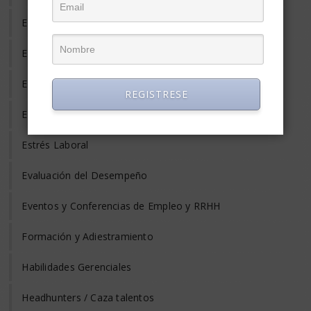
Empleo Temporal
Emprendedores
Entrevista de Trabajo
REGISTRESE
Equilibrio Vida y Trabajo
Estrés Laboral
Evaluación del Desempeño
Eventos y Conferencias de Empleo y RRHH
Formación y Adiestramiento
Habilidades Gerenciales
Headhunters / Caza talentos