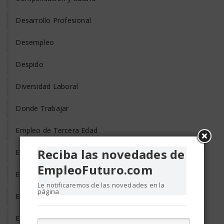
Desarrollo Profesional
Desempleo
Despido
Diversidad Laboral
Donde Trabajar
Empleo de Tercera Edad
Reciba las novedades de
Empleo Discapacitados
EmpleoFuturo.com
Empleo en el Mundo
Le notificaremos de las novedades en la
página
Empleo Freelance
Empleo Informal