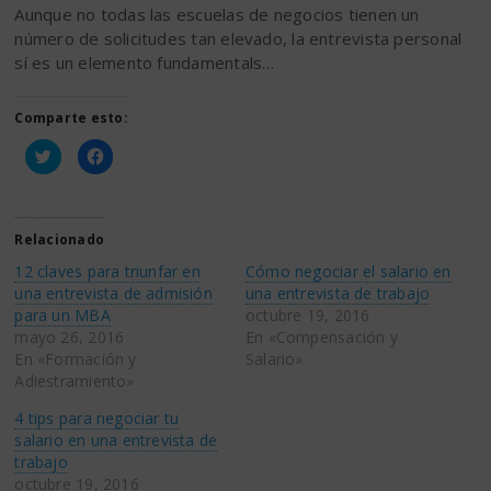
Aunque no todas las escuelas de negocios tienen un
número de solicitudes tan elevado, la entrevista personal
sí es un elemento fundamentals…
Comparte esto:
Haz
Haz
clic
clic
para
para
compartir
compartir
en
en
Twitter
Facebook
(Se
(Se
Relacionado
abre
abre
en
en
12 claves para triunfar en
Cómo negociar el salario en
una
una
ventana
ventana
una entrevista de admisión
una entrevista de trabajo
nueva)
nueva)
para un MBA
octubre 19, 2016
mayo 26, 2016
En «Compensación y
En «Formación y
Salario»
Adiestramiento»
4 tips para negociar tu
salario en una entrevista de
trabajo
octubre 19, 2016