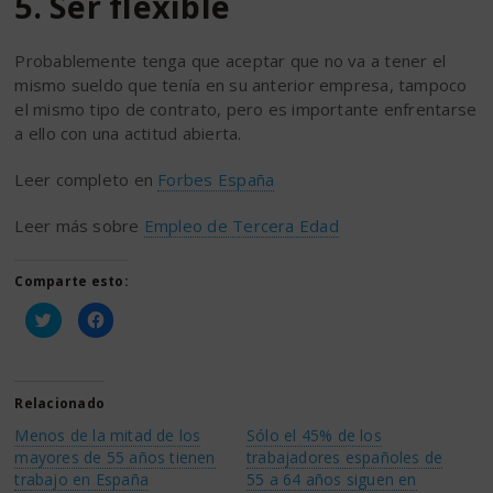
5. Ser flexible
Probablemente tenga que aceptar que no va a tener el
mismo sueldo que tenía en su anterior empresa, tampoco
el mismo tipo de contrato, pero es importante enfrentarse
a ello con una actitud abierta.
Leer completo en
Forbes España
Leer más sobre
Empleo de Tercera Edad
Comparte esto:
Haz
Haz
clic
clic
para
para
compartir
compartir
en
en
Twitter
Facebook
(Se
(Se
Relacionado
abre
abre
en
en
Menos de la mitad de los
Sólo el 45% de los
una
una
ventana
ventana
mayores de 55 años tienen
trabajadores españoles de
nueva)
nueva)
trabajo en España
55 a 64 años siguen en