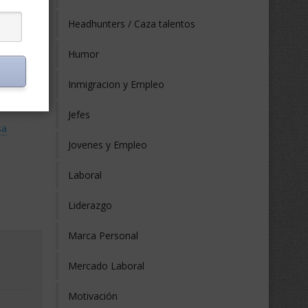
Headhunters / Caza talentos
Humor
Inmigracion y Empleo
Jefes
sa
Jovenes y Empleo
Laboral
Liderazgo
Marca Personal
Mercado Laboral
Motivación