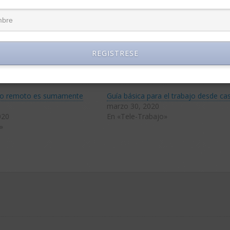
REGISTRESE
ajo remoto es sumamente
Guía básica para el trabajo desde ca
marzo 30, 2020
020
En «Tele-Trabajo»
»