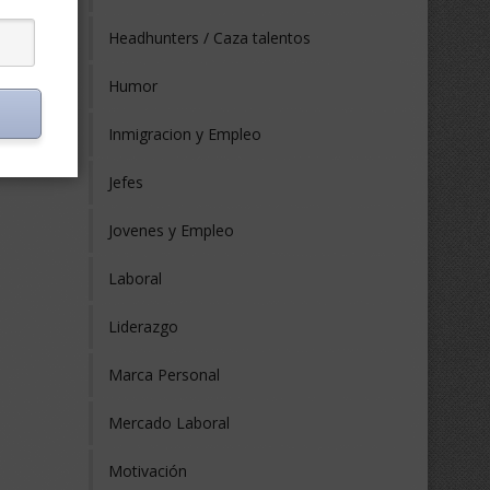
Headhunters / Caza talentos
Humor
Inmigracion y Empleo
Jefes
Jovenes y Empleo
Laboral
Liderazgo
Marca Personal
Mercado Laboral
Motivación