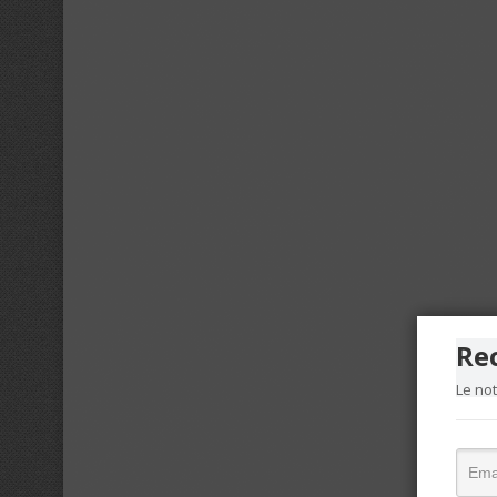
Re
Le no