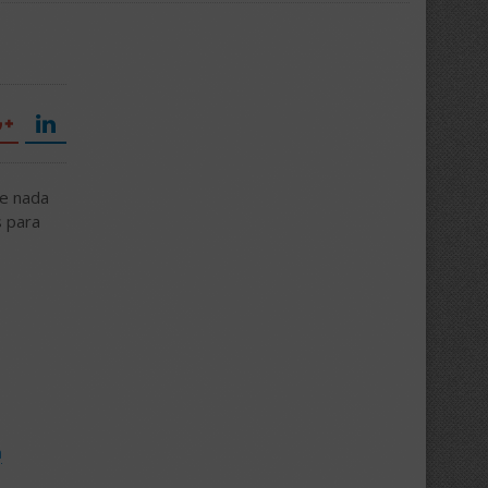
te nada
s para
a