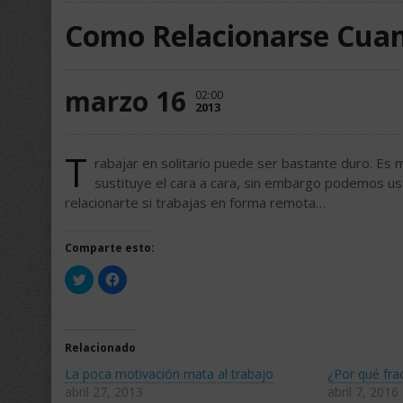
Como Relacionarse Cuand
marzo 16
02:00
2013
T
rabajar en solitario puede ser bastante duro. Es m
sustituye el cara a cara, sin embargo podemos usar
relacionarte si trabajas en forma remota…
Comparte esto:
Haz
Haz
clic
clic
para
para
compartir
compartir
en
en
Twitter
Facebook
(Se
(Se
Relacionado
abre
abre
en
en
La poca motivación mata al trabajo
¿Por qué fra
una
una
ventana
ventana
abril 27, 2013
abril 7, 2016
nueva)
nueva)