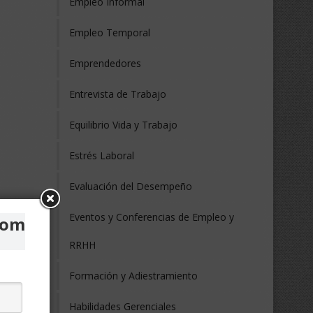
Empleo Informal
Empleo Temporal
Emprendedores
Entrevista de Trabajo
Equilibrio Vida y Trabajo
Estrés Laboral
Evaluación del Desempeño
Eventos y Conferencias de Empleo y
com
RRHH
Formación y Adiestramiento
Habilidades Gerenciales