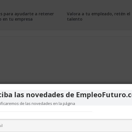
os para ayudarte a retener
Valora a tu empleado, retén el
to en tu empresa
talento
ciba las novedades de EmpleoFuturo.
tificaremos de las novedades en la página