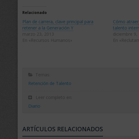
en
en
Twitter
Facebook
(Se
(Se
Relacionado
abre
abre
en
en
Plan de carrera, clave principal para
Cómo atraer,
una
una
ventana
ventana
retener a la Generación Y
talento inter
nueva)
nueva)
marzo 23, 2013
diciembre 9,
En «Recursos Humanos»
En «Reclutam
Temas:
Retención de Talento
Leer completo en:
Diario
ARTÍCULOS RELACIONADOS