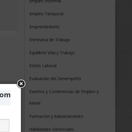
Empleo Informal
Empleo Temporal
Emprendedores
Entrevista de Trabajo
Equilibrio Vida y Trabajo
Estrés Laboral
Evaluación del Desempeño
Eventos y Conferencias de Empleo y
com
RRHH
Formación y Adiestramiento
Habilidades Gerenciales