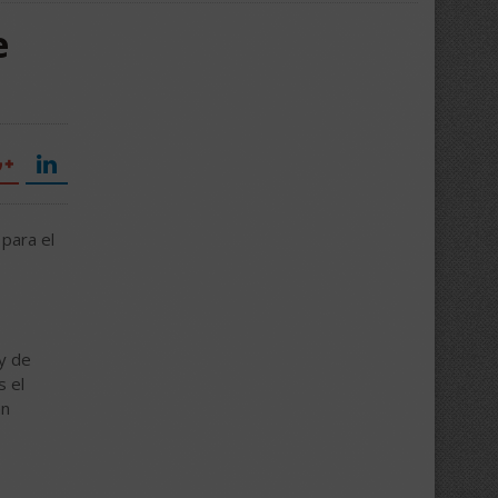
e
 para el
 y de
s el
an