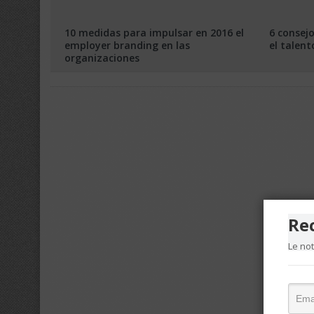
10 medidas para impulsar en 2016 el
6 consej
employer branding en las
el talen
organizaciones
Re
Le no