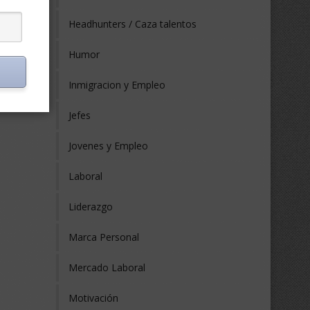
Headhunters / Caza talentos
Humor
Inmigracion y Empleo
Jefes
Jovenes y Empleo
Laboral
Liderazgo
Marca Personal
Mercado Laboral
Motivación