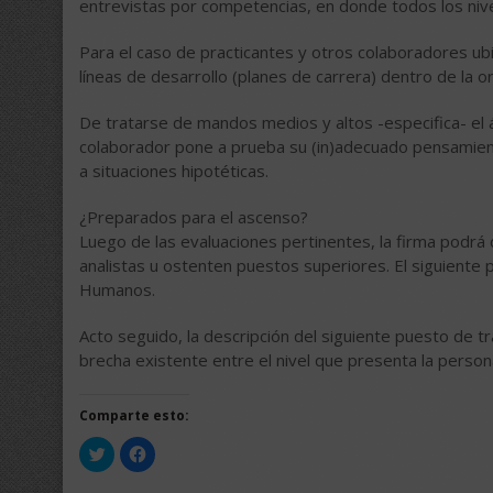
entrevistas por competencias, en donde todos los nive
Para el caso de practicantes y otros colaboradores ubic
líneas de desarrollo (planes de carrera) dentro de la o
De tratarse de mandos medios y altos -especifica- el
colaborador pone a prueba su (in)adecuado pensamiento
a situaciones hipotéticas.
¿Preparados para el ascenso?
Luego de las evaluaciones pertinentes, la firma podrá 
analistas u ostenten puestos superiores. El siguiente
Humanos.
Acto seguido, la descripción del siguiente puesto de tr
brecha existente entre el nivel que presenta la person
Comparte esto:
Haz
Haz
clic
clic
para
para
compartir
compartir