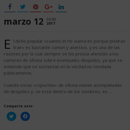
marzo 12
03:00
2017
E
l dicho popular «cuando el río suena es porque piedras
trae» es bastante común y asertivo, y es una de las
razones por la cual siempre se les presta atención a los
rumores de oficina sobre eventuales despidos, ya que se
entiende que se sustentan en la verdad no revelada
públicamente.
Cuando estas «copuchas» de oficina vienen acompañadas
de despidos y, se está dentro de los nombres, es …
Comparte esto:
Haz
Haz
clic
clic
para
para
compartir
compartir
en
en