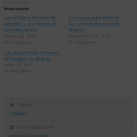
Twitter
Facebook
(Se
(Se
Relacionado
abre
abre
en
en
Los nefastos rumores de
3 consejos para afrontar
una
una
ventana
ventana
despidos y sus efectos en
los rumores de un posible
nueva)
nueva)
los trabajadores
despido
marzo 25, 2013
septiembre 21, 2016
En «Despido»
En «Despido»
Las razones más comunes
de asegurar tu despido
junio 16, 2011
En «Despido»
Temas:
Despido
Leer completo en:
America Economia