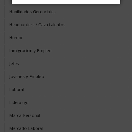
Habilidades Gerenciales
Headhunters / Caza talentos
Humor
Inmigracion y Empleo
Jefes
Jovenes y Empleo
Laboral
Liderazgo
Marca Personal
Mercado Laboral