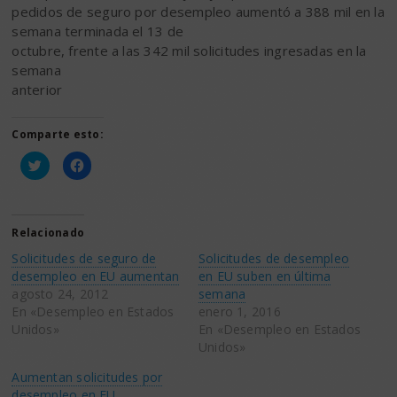
pedidos de seguro por desempleo aumentó a 388 mil en la
semana terminada el 13 de
octubre, frente a las 342 mil solicitudes ingresadas en la
semana
anterior
Comparte esto:
Haz
Haz
clic
clic
para
para
compartir
compartir
en
en
Twitter
Facebook
(Se
(Se
Relacionado
abre
abre
en
en
Solicitudes de seguro de
Solicitudes de desempleo
una
una
ventana
ventana
desempleo en EU aumentan
en EU suben en última
nueva)
nueva)
agosto 24, 2012
semana
En «Desempleo en Estados
enero 1, 2016
Unidos»
En «Desempleo en Estados
Unidos»
Aumentan solicitudes por
desempleo en EU