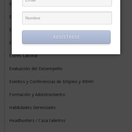
Empleo Temporal
Emprendedores
Entrevista de Trabajo
REGISTRESE
Equilibrio Vida y Trabajo
Estrés Laboral
Evaluación del Desempeño
Eventos y Conferencias de Empleo y RRHH
Formación y Adiestramiento
Habilidades Gerenciales
Headhunters / Caza talentos