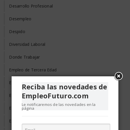
Desarrollo Profesional
Desempleo
Despido
Diversidad Laboral
Donde Trabajar
Empleo de Tercera Edad
Empleo Discapacitados
Reciba las novedades de
EmpleoFuturo.com
Empleo en el Mundo
Le notificaremos de las novedades en la
Empleo Freelance
página
Empleo Informal