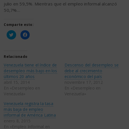
julio en 59,5%. Mientras que el empleo informal alcanzó
50,7%…
Comparte esto:
Haz
Haz
clic
clic
para
para
compartir
compartir
en
en
Twitter
Facebook
(Se
(Se
Relacionado
abre
abre
en
en
Venezuela tiene el índice de
Descenso del desempleo se
una
una
ventana
ventana
desempleo más bajo en los
debe al crecimiento
nueva)
nueva)
últimos 20 años
económico del país
abril 15, 2014
noviembre 17, 2012
En «Desempleo en
En «Desempleo en
Venezuela»
Venezuela»
Venezuela registra la tasa
más baja de empleo
informal de América Latina
enero 8, 2015
En «Empleo Informal en