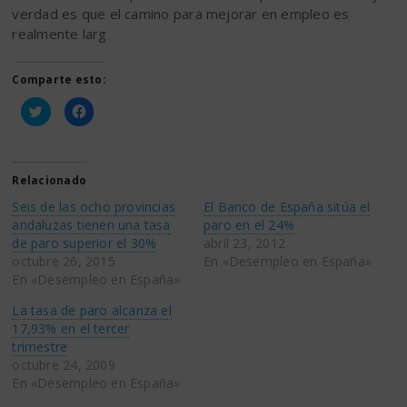
verdad es que el camino para mejorar en empleo es
realmente larg
Comparte esto:
Haz
Haz
clic
clic
para
para
compartir
compartir
en
en
Twitter
Facebook
(Se
(Se
Relacionado
abre
abre
en
en
Seis de las ocho provincias
El Banco de España sitúa el
una
una
ventana
ventana
andaluzas tienen una tasa
paro en el 24%
nueva)
nueva)
de paro superior el 30%
abril 23, 2012
octubre 26, 2015
En «Desempleo en España»
En «Desempleo en España»
La tasa de paro alcanza el
17,93% en el tercer
trimestre
octubre 24, 2009
En «Desempleo en España»