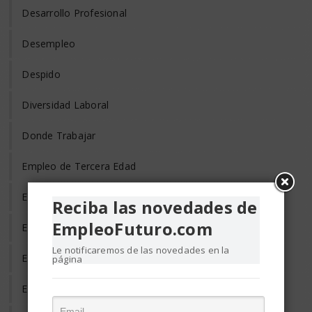
Desarrollo Profesional
Desempleo
Despido
Diversidad Laboral
Donde Trabajar
Empleo de Tercera Edad
Empleo Discapacitados
Reciba las novedades de
EmpleoFuturo.com
Empleo en el Mundo
Le notificaremos de las novedades en la
Empleo Freelance
página
Empleo Informal