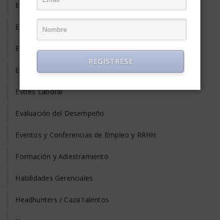
Empleo Temporal
Emprendedores
Entrevista de Trabajo
REGISTRESE
Equilibrio Vida y Trabajo
Estrés Laboral
Evaluación del Desempeño
Eventos y Conferencias de Empleo y RRHH
Formación y Adiestramiento
Habilidades Gerenciales
Headhunters / Caza talentos