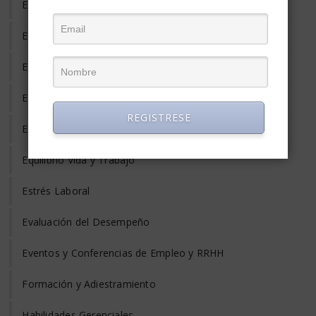
Empleo Freelance
Empleo Informal
Empleo Temporal
Emprendedores
REGISTRESE
Entrevista de Trabajo
Equilibrio Vida y Trabajo
Estrés Laboral
Evaluación del Desempeño
Eventos y Conferencias de Empleo y RRHH
Formación y Adiestramiento
Habilidades Gerenciales