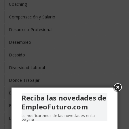
Coaching
Compensación y Salario
Desarrollo Profesional
Desempleo
Despido
Diversidad Laboral
Donde Trabajar
Empleo de Tercera Edad
Reciba las novedades de
EmpleoFuturo.com
Empleo Discapacitados
Le notificaremos de las novedades en la
Empleo en el Mundo
página