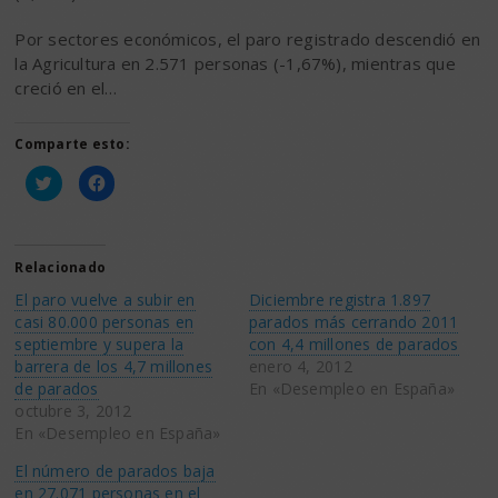
Por sectores económicos, el paro registrado descendió en
la Agricultura en 2.571 personas (-1,67%), mientras que
creció en el…
Comparte esto:
Haz
Haz
clic
clic
para
para
compartir
compartir
en
en
Twitter
Facebook
(Se
(Se
Relacionado
abre
abre
en
en
El paro vuelve a subir en
Diciembre registra 1.897
una
una
ventana
ventana
casi 80.000 personas en
parados más cerrando 2011
nueva)
nueva)
septiembre y supera la
con 4,4 millones de parados
barrera de los 4,7 millones
enero 4, 2012
de parados
En «Desempleo en España»
octubre 3, 2012
En «Desempleo en España»
El número de parados baja
en 27.071 personas en el