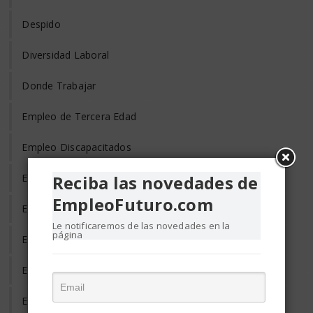
Despido
Diversidad Laboral
Donde Trabajar
Empleo de Tercera Edad
Empleo Discapacitados
Empleo en el Mundo
Reciba las novedades de
EmpleoFuturo.com
Empleo Freelance
Le notificaremos de las novedades en la
página
Empleo Informal
Empleo Temporal
Emprendedores