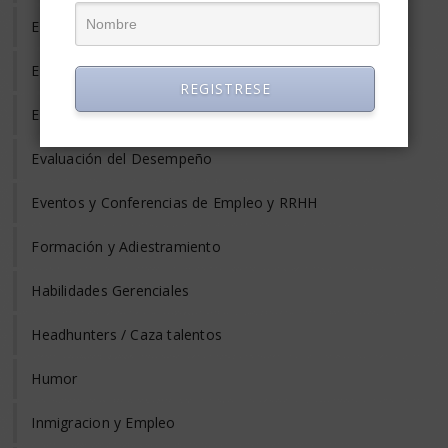
Entrevista de Trabajo
Equilibrio Vida y Trabajo
REGISTRESE
Estrés Laboral
Evaluación del Desempeño
Eventos y Conferencias de Empleo y RRHH
Formación y Adiestramiento
Habilidades Gerenciales
Headhunters / Caza talentos
Humor
Inmigracion y Empleo