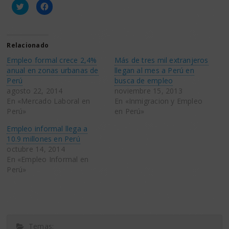
Haz
Haz
clic
clic
para
para
compartir
compartir
en
en
Twitter
Facebook
(Se
(Se
Relacionado
abre
abre
en
en
Empleo formal crece 2,4%
Más de tres mil extranjeros
una
una
ventana
ventana
anual en zonas urbanas de
llegan al mes a Perú en
nueva)
nueva)
Perú
busca de empleo
agosto 22, 2014
noviembre 15, 2013
En «Mercado Laboral en
En «Inmigracion y Empleo
Perú»
en Perú»
Empleo informal llega a
10.9 millones en Perú
octubre 14, 2014
En «Empleo Informal en
Perú»
Temas: