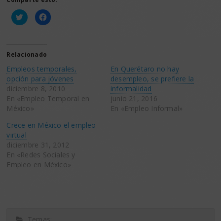
Haz
Haz
clic
clic
para
para
compartir
compartir
en
en
Twitter
Facebook
(Se
(Se
Relacionado
abre
abre
en
en
Empleos temporales,
En Querétaro no hay
una
una
ventana
ventana
opción para jóvenes
desempleo, se prefiere la
nueva)
nueva)
diciembre 8, 2010
informalidad
En «Empleo Temporal en
junio 21, 2016
México»
En «Empleo Informal»
Crece en México el empleo
virtual
diciembre 31, 2012
En «Redes Sociales y
Empleo en México»
Temas: