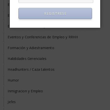
Equilibrio Vida y Trabajo
REGISTRESE
Estrés Laboral
Evaluación del Desempeño
Eventos y Conferencias de Empleo y RRHH
Formación y Adiestramiento
Habilidades Gerenciales
Headhunters / Caza talentos
Humor
Inmigracion y Empleo
Jefes