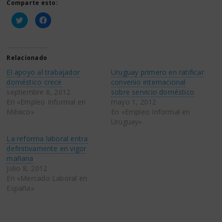
Comparte esto:
Haz
Haz
clic
clic
para
para
compartir
compartir
en
en
Twitter
Facebook
(Se
(Se
Relacionado
abre
abre
en
en
El apoyo al trabajador
Uruguay primero en ratificar
una
una
ventana
ventana
doméstico crece
convenio internacional
nueva)
nueva)
septiembre 6, 2012
sobre servicio doméstico
En «Empleo Informal en
mayo 1, 2012
México»
En «Empleo Informal en
Uruguay»
La reforma laboral entra
definitivamente en vigor
mañana
julio 8, 2012
En «Mercado Laboral en
España»