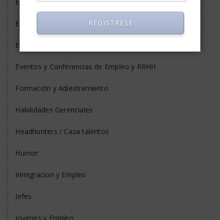
Equilibrio Vida y Trabajo
REGISTRESE
Estrés Laboral
Evaluación del Desempeño
Eventos y Conferencias de Empleo y RRHH
Formación y Adiestramiento
Habilidades Gerenciales
Headhunters / Caza talentos
Humor
Inmigracion y Empleo
Jefes
Jovenes y Empleo