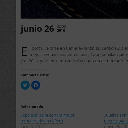
junio 26
02:00
2016
E
l portal «Ponte en Carrera» lanzó su versión 2.0 en
mejor remuneradas en el país. Cabe señalar que 
y el 2014 y se encuentran trabajando en el mercado f
Comparte esto:
Haz
Haz
clic
clic
para
para
compartir
compartir
en
en
Twitter
Facebook
(Se
(Se
Relacionado
abre
abre
en
en
Sepa cuál es la carrera mejor
¿Cuáles son l
una
una
ventana
ventana
remunerada en el Perú
mejor pagada
nueva)
nueva)
junio 9, 2010
mayo 26, 20