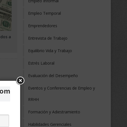
Empleo Informal
Empleo Temporal
Emprendedores
ldos a
Entrevista de Trabajo
Equilibrio Vida y Trabajo
Estrés Laboral
Evaluación del Desempeño
Eventos y Conferencias de Empleo y
com
RRHH
Formación y Adiestramiento
Habilidades Gerenciales