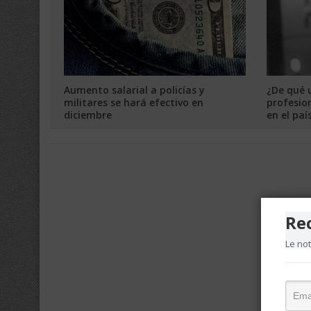
Aumento salarial a policías y
¿De qué 
militares se hará efectivo en
profesio
diciembre
en el paí
Re
Le no