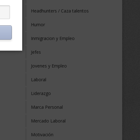
Headhunters / Caza talentos
Humor
Inmigracion y Empleo
Jefes
Jovenes y Empleo
Laboral
Liderazgo
Marca Personal
Mercado Laboral
Motivación