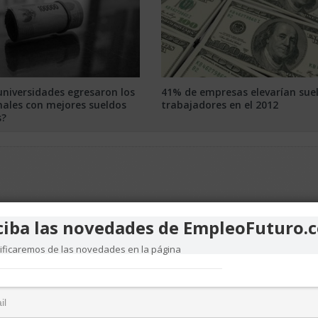
universidades egresaron los
41% de empresas elevarían sue
nales con mejores sueldos
trabajadores en el 2012
s?
ciba las novedades de EmpleoFuturo.
tificaremos de las novedades en la página