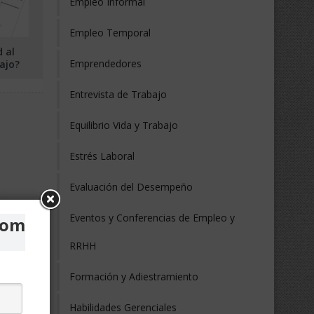
Empleo Informal
Empleo Temporal
 al
Emprendedores
ajo?
Entrevista de Trabajo
Equilibrio Vida y Trabajo
Estrés Laboral
Evaluación del Desempeño
Eventos y Conferencias de Empleo y
com
RRHH
Formación y Adiestramiento
Habilidades Gerenciales