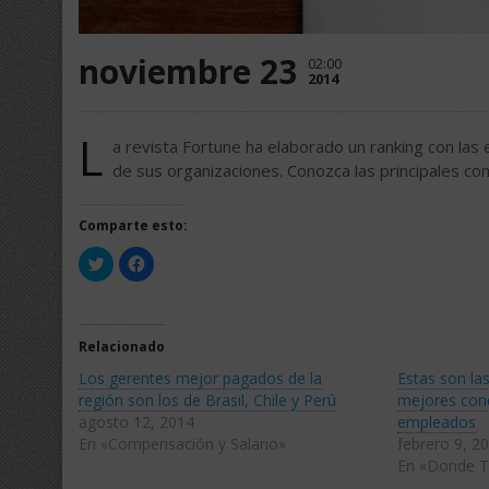
noviembre 23
02:00
2014
L
a revista Fortune ha elaborado un ranking con l
de sus organizaciones. Conozca las principales co
Comparte esto:
Haz
Haz
clic
clic
para
para
compartir
compartir
en
en
Twitter
Facebook
(Se
(Se
Relacionado
abre
abre
en
en
Los gerentes mejor pagados de la
Estas son la
una
una
ventana
ventana
región son los de Brasil, Chile y Perú
mejores cond
nueva)
nueva)
agosto 12, 2014
empleados
En «Compensación y Salario»
febrero 9, 2
En «Donde T