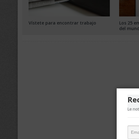
Vístete para encontrar trabajo
Los 25 e
del mund
Re
Le no