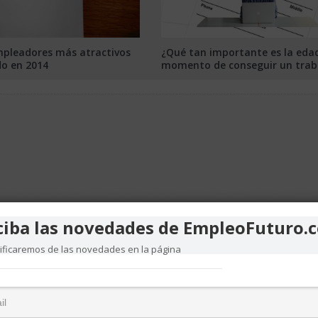
mpleadores más atractivos
¿Qué tan importante es la edad
o en 2014
momento de conseguir un trab
ciba las novedades de EmpleoFuturo.
tificaremos de las novedades en la página