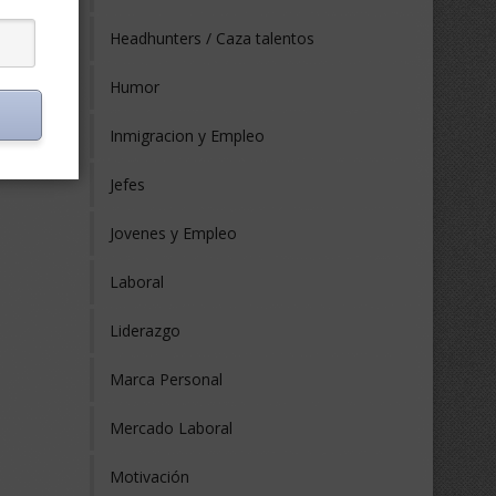
Headhunters / Caza talentos
Humor
Inmigracion y Empleo
Jefes
Jovenes y Empleo
Laboral
Liderazgo
Marca Personal
Mercado Laboral
Motivación