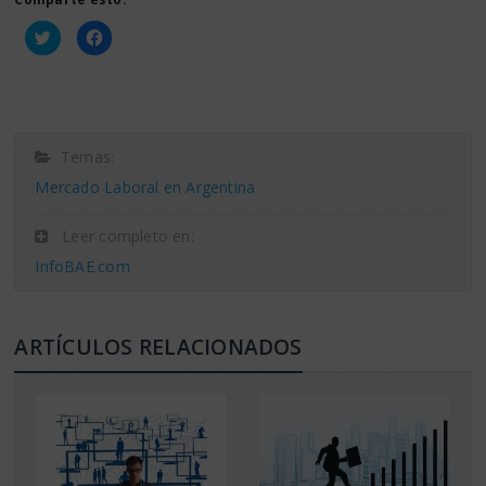
Haz
Haz
clic
clic
para
para
compartir
compartir
en
en
Twitter
Facebook
(Se
(Se
abre
abre
en
en
una
una
Temas:
ventana
ventana
nueva)
nueva)
Mercado Laboral en Argentina
Leer completo en:
InfoBAE.com
ARTÍCULOS RELACIONADOS