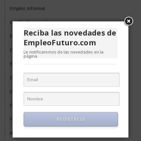
Empleo Informal
Empleo Temporal
Reciba las novedades de
Emprendedores
EmpleoFuturo.com
Entrevista de Trabajo
Le notificaremos de las novedades en la
página
Equilibrio Vida y Trabajo
Estrés Laboral
Evaluación del Desempeño
Eventos y Conferencias de Empleo y RRHH
Formación y Adiestramiento
REGISTRESE
Habilidades Gerenciales