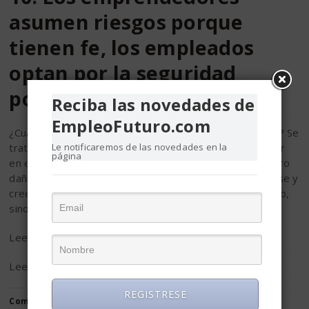
asumen riesgos porque
tienen fe, los empleados
optan por la seguridad
porque temen
Reciba las novedades de
EmpleoFuturo.com
¿Cuántas veces no has leído sobre tu círculo de confort? Se
Le notificaremos de las novedades en la
trata de salir, explorar, crecer y volver a hacerlo. Pensar
página
en estar cómodo puede ser seguro en el momento, pero
dañino para construir un futuro. Es tiempo de arriesgarse y
creer en lo que haces, esto no sólo te ayudará a lograrlo,
sino que seguro te llevará a mejores lugares.
Leer completo en
Emprendedores News
Leer más sobre
Emprendedores
REGISTRESE
Comparte esto: