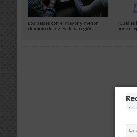
Los países con el mayor y menor
¿Cuál es 
dominio de inglés de la región
nuevos e
Re
Le no