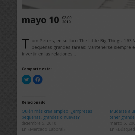
mayo 10
02:00
2010
T
om Peters, en su libro The Little Big Things: 16
pequeñas grandes tareas: Mantenerse siempre e
Invertir en las relaciones…
Comparte esto:
Haz
Haz
clic
clic
para
para
compartir
compartir
en
en
Twitter
Facebook
(Se
(Se
Relacionado
abre
abre
en
en
Quién más crea empleo, ¿empresas
Mudarse a u
una
una
ventana
ventana
pequeñas, grandes o nuevas?
tener grand
nueva)
nueva)
diciembre 5, 2010
marzo 5, 20
En «Mercado Laboral»
En «Búsqued