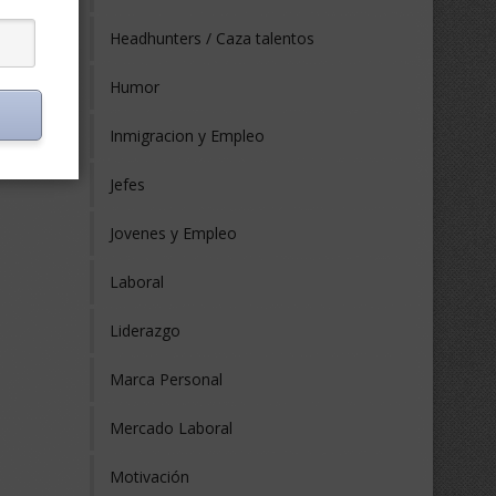
Headhunters / Caza talentos
Humor
Inmigracion y Empleo
Jefes
Jovenes y Empleo
Laboral
Liderazgo
Marca Personal
Mercado Laboral
Motivación