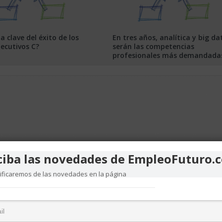
la clave del éxito de los
En tres años, analítica y big da
jecutivos C?
serán las competencias
profesionales más demandada
ciba las novedades de EmpleoFuturo.
tificaremos de las novedades en la página