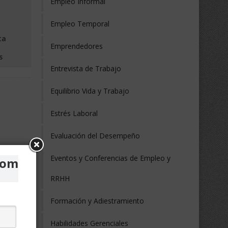
Empleo Informal
Empleo Temporal
ta
Emprendedores
s
Entrevista de Trabajo
Equilibrio Vida y Trabajo
Estrés Laboral
Evaluación del Desempeño
Eventos y Conferencias de Empleo y
com
RRHH
Formación y Adiestramiento
Habilidades Gerenciales