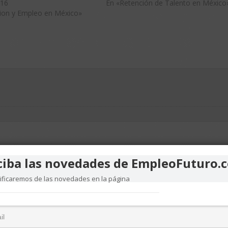
016
En «Retención de Talento en México
cion y Empleo en México»
ver má
ciba las novedades de EmpleoFuturo.
tificaremos de las novedades en la página