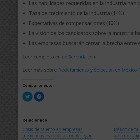
Las habilidades requeridas en la industria han
Tasa de crecimiento de la industria (14%)
Expectativas de compensaciones (10%)
La visión de los candidatos sobre la industria 
Las empresas buscarán cerrar la brecha entre el
Leer completo en
deGerencia.com
Leer más sobre
Reclutamiento y Selección en México
Comparte esto:
Haz
Haz
clic
clic
para
para
compartir
compartir
en
en
Twitter
Facebook
(Se
(Se
Relacionado
abre
abre
en
en
Crisis de talento en empresas
Déficit de t
una
una
ventana
ventana
mexicanas es multifactorial, según
para extranj
nueva)
nueva)