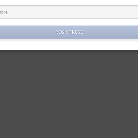
an las empresas al
3 desafíos para cubrir vacante
REGISTRESE
r
especializadas