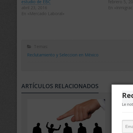
estudio de EBC
febrero 5, 2
abril 23, 2016
En «Inmigra
En «Mercado Laboral»
Temas:
Reclutamiento y Seleccion en México
ARTÍCULOS RELACIONADOS
Re
Le no