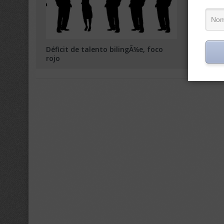
Déficit de talento bilingÃ¼e, foco
Qué busc
rojo
contrata