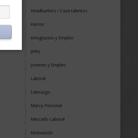
Headhunters / Caza talentos
Humor
s
Inmigracion y Empleo
Jefes
Jovenes y Empleo
Laboral
Liderazgo
Marca Personal
Mercado Laboral
Motivación