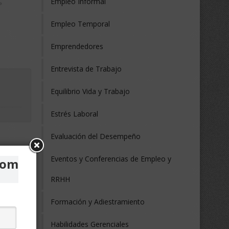
Empleo Informal
»
Empleo Temporal
Emprendedores
Entrevista de Trabajo
Equilibrio Vida y Trabajo
Estrés Laboral
Evaluación del Desempeño
s artículos
Eventos y Conferencias de Empleo y
com
RRHH
Formación y Adiestramiento
Habilidades Gerenciales