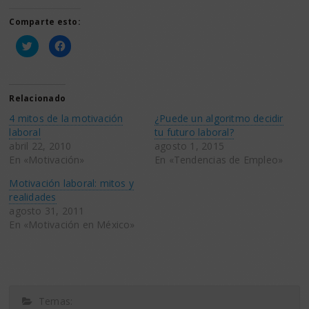
Comparte esto:
Haz
Haz
clic
clic
para
para
compartir
compartir
en
en
Twitter
Facebook
(Se
(Se
Relacionado
abre
abre
en
en
4 mitos de la motivación
¿Puede un algoritmo decidir
una
una
ventana
ventana
laboral
tu futuro laboral?
nueva)
nueva)
abril 22, 2010
agosto 1, 2015
En «Motivación»
En «Tendencias de Empleo»
Motivación laboral: mitos y
realidades
agosto 31, 2011
En «Motivación en México»
Temas: