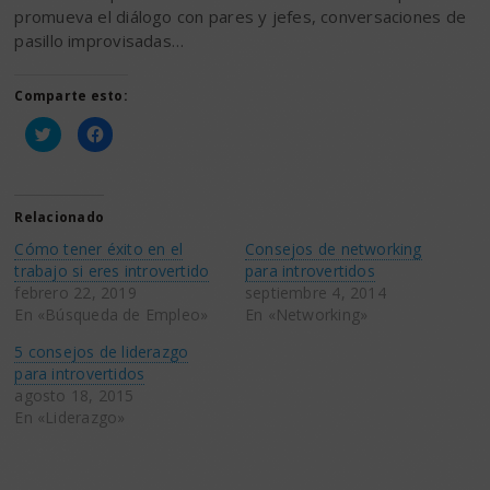
promueva el diálogo con pares y jefes, conversaciones de
pasillo improvisadas…
Comparte esto:
Haz
Haz
clic
clic
para
para
compartir
compartir
en
en
Twitter
Facebook
(Se
(Se
Relacionado
abre
abre
en
en
Cómo tener éxito en el
Consejos de networking
una
una
ventana
ventana
trabajo si eres introvertido
para introvertidos
nueva)
nueva)
febrero 22, 2019
septiembre 4, 2014
En «Búsqueda de Empleo»
En «Networking»
5 consejos de liderazgo
para introvertidos
agosto 18, 2015
En «Liderazgo»