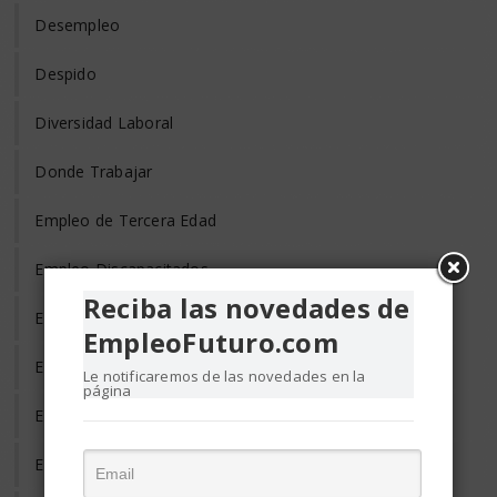
Desempleo
Despido
Diversidad Laboral
Donde Trabajar
Empleo de Tercera Edad
Empleo Discapacitados
Reciba las novedades de
Empleo en el Mundo
EmpleoFuturo.com
Empleo Freelance
Le notificaremos de las novedades en la
página
Empleo Informal
Empleo Temporal