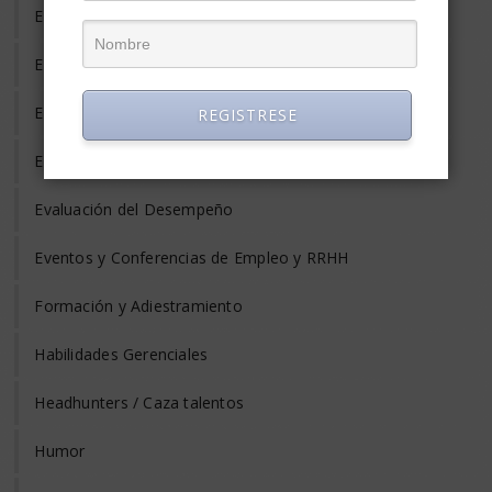
Emprendedores
Entrevista de Trabajo
Equilibrio Vida y Trabajo
REGISTRESE
Estrés Laboral
Evaluación del Desempeño
Eventos y Conferencias de Empleo y RRHH
Formación y Adiestramiento
Habilidades Gerenciales
Headhunters / Caza talentos
Humor