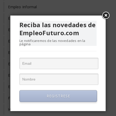
Empleo Informal
Empleo Temporal
Reciba las novedades de
Emprendedores
EmpleoFuturo.com
Le notificaremos de las novedades en la
Entrevista de Trabajo
página
Equilibrio Vida y Trabajo
Estrés Laboral
Evaluación del Desempeño
Eventos y Conferencias de Empleo y RRHH
REGISTRESE
Formación y Adiestramiento
Habilidades Gerenciales