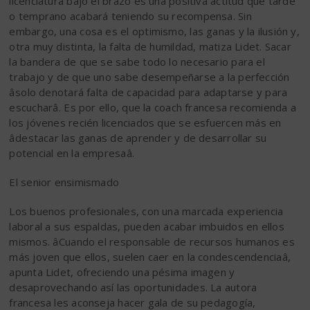
licenciatura bajo el brazo es una positiva actitud que tarde
o temprano acabará teniendo su recompensa. Sin
embargo, una cosa es el optimismo, las ganas y la ilusión y,
otra muy distinta, la falta de humildad, matiza Lidet. Sacar
la bandera de que se sabe todo lo necesario para el
trabajo y de que uno sabe desempeñarse a la perfección
âsolo denotará falta de capacidad para adaptarse y para
escucharâ. Es por ello, que la coach francesa recomienda a
los jóvenes recién licenciados que se esfuercen más en
âdestacar las ganas de aprender y de desarrollar su
potencial en la empresaâ.
El senior ensimismado
Los buenos profesionales, con una marcada experiencia
laboral a sus espaldas, pueden acabar imbuidos en ellos
mismos. âCuando el responsable de recursos humanos es
más joven que ellos, suelen caer en la condescendenciaâ,
apunta Lidet, ofreciendo una pésima imagen y
desaprovechando así las oportunidades. La autora
francesa les aconseja hacer gala de su pedagogía,