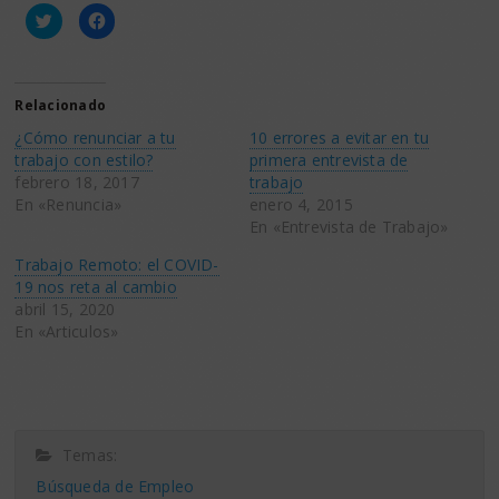
Haz
Haz
clic
clic
para
para
compartir
compartir
en
en
Twitter
Facebook
(Se
(Se
Relacionado
abre
abre
en
en
¿Cómo renunciar a tu
10 errores a evitar en tu
una
una
ventana
ventana
trabajo con estilo?
primera entrevista de
nueva)
nueva)
febrero 18, 2017
trabajo
En «Renuncia»
enero 4, 2015
En «Entrevista de Trabajo»
Trabajo Remoto: el COVID-
19 nos reta al cambio
abril 15, 2020
En «Articulos»
Temas:
Búsqueda de Empleo