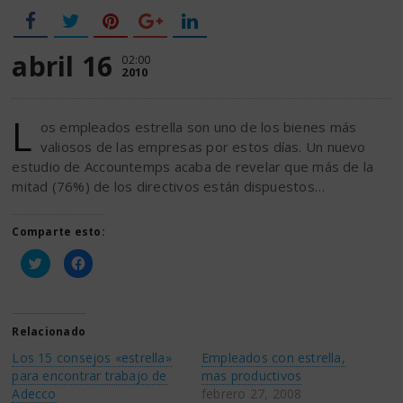
abril 16
02:00
2010
L
os empleados estrella son uno de los bienes más
valiosos de las empresas por estos días. Un nuevo
estudio de Accountemps acaba de revelar que más de la
mitad (76%) de los directivos están dispuestos…
Comparte esto:
Haz
Haz
clic
clic
para
para
compartir
compartir
en
en
Twitter
Facebook
(Se
(Se
Relacionado
abre
abre
en
en
Los 15 consejos «estrella»
Empleados con estrella,
una
una
ventana
ventana
para encontrar trabajo de
mas productivos
nueva)
nueva)
Adecco
febrero 27, 2008