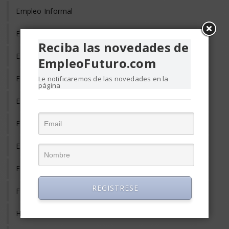
Empleo Informal
Empleo Temporal
Reciba las novedades de
Emprendedores
EmpleoFuturo.com
Entrevista de Trabajo
Le notificaremos de las novedades en la
página
Equilibrio Vida y Trabajo
Estrés Laboral
Evaluación del Desempeño
Eventos y Conferencias de Empleo y RRHH
REGISTRESE
Formación y Adiestramiento
Habilidades Gerenciales