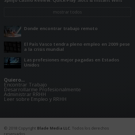
Spinjo Casino Review: Quick‑Play Slots & Instant Wins
mostrar todos
Donde encontrar trabajo remoto
El Paí­­s Vasco tendra pleno empleo en 2009 pese
a la crisis mundial
Las profesiones mejor pagadas en Estados
Unidos
Quiero...
Encontrar Trabajo
Desarrollarme Profesionalmente
Administrar RRHH
Leer sobre Empleo y RRHH
© 2018 Copyright
Blade Media LLC
. Todos los derechos
reservados