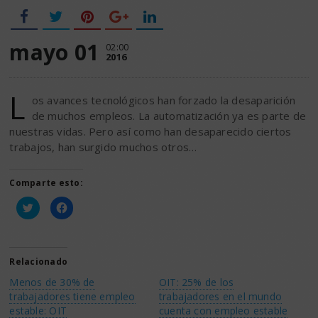
mayo 01
02:00
2016
L
os avances tecnológicos han forzado la desaparición
de muchos empleos. La automatización ya es parte de
nuestras vidas. Pero así como han desaparecido ciertos
trabajos, han surgido muchos otros…
Comparte esto:
Haz
Haz
clic
clic
para
para
compartir
compartir
en
en
Twitter
Facebook
(Se
(Se
Relacionado
abre
abre
en
en
Menos de 30% de
OIT: 25% de los
una
una
ventana
ventana
trabajadores tiene empleo
trabajadores en el mundo
nueva)
nueva)
estable: OIT
cuenta con empleo estable