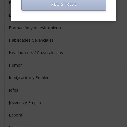
Evaluación del Desempeño
REGISTRESE
Eventos y Conferencias de Empleo y RRHH
Formación y Adiestramiento
Habilidades Gerenciales
Headhunters / Caza talentos
Humor
Inmigracion y Empleo
Jefes
Jovenes y Empleo
Laboral