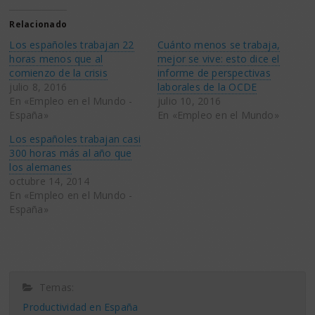
en
en
Twitter
Facebook
(Se
(Se
Relacionado
abre
abre
en
en
Los españoles trabajan 22
Cuánto menos se trabaja,
una
una
ventana
ventana
horas menos que al
mejor se vive: esto dice el
nueva)
nueva)
comienzo de la crisis
informe de perspectivas
julio 8, 2016
laborales de la OCDE
En «Empleo en el Mundo -
julio 10, 2016
España»
En «Empleo en el Mundo»
Los españoles trabajan casi
300 horas más al año que
los alemanes
octubre 14, 2014
En «Empleo en el Mundo -
España»
Temas:
Productividad en España