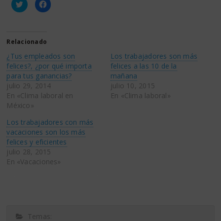
Haz
Haz
clic
clic
para
para
compartir
compartir
en
en
Twitter
Facebook
(Se
(Se
Relacionado
abre
abre
en
en
¿Tus empleados son
Los trabajadores son más
una
una
ventana
ventana
felices?, ¿por qué importa
felices a las 10 de la
nueva)
nueva)
para tus ganancias?
mañana
julio 29, 2014
julio 10, 2015
En «Clima laboral en
En «Clima laboral»
México»
Los trabajadores con más
vacaciones son los más
felices y eficientes
julio 28, 2015
En «Vacaciones»
Temas: