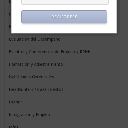
Entrevista de Trabajo
Equilibrio Vida y Trabajo
REGISTRESE
Estrés Laboral
Evaluación del Desempeño
Eventos y Conferencias de Empleo y RRHH
Formación y Adiestramiento
Habilidades Gerenciales
Headhunters / Caza talentos
Humor
Inmigracion y Empleo
Jefes