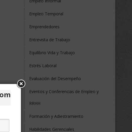
Empleo Informal
Empleo Temporal
Emprendedores
Entrevista de Trabajo
Equilibrio Vida y Trabajo
Estrés Laboral
Evaluación del Desempeño
Eventos y Conferencias de Empleo y
com
RRHH
Formación y Adiestramiento
Habilidades Gerenciales