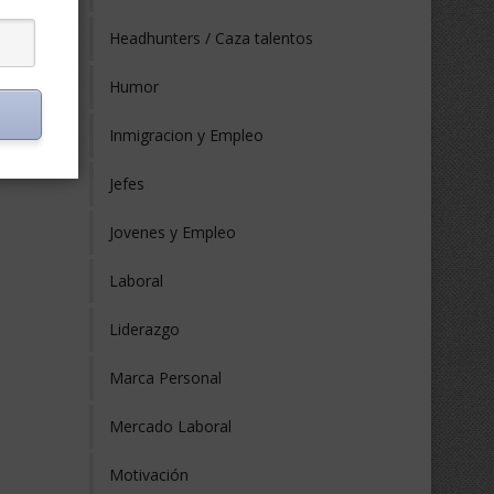
Headhunters / Caza talentos
Humor
Inmigracion y Empleo
Jefes
Jovenes y Empleo
Laboral
Liderazgo
Marca Personal
Mercado Laboral
Motivación