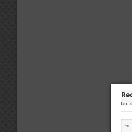
Re
Le no