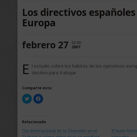
Los directivos españoles
Europa
febrero 27
02:00
2007
E
l estudio sobre los habitos de los ejecutivos eu
destino para trabajar
Comparte esto:
Haz
Haz
clic
clic
para
para
compartir
compartir
en
en
Twitter
Facebook
(Se
(Se
Relacionado
abre
abre
en
en
Día Internacional de la Diversión en el
El buen humor
una
una
ventana
ventana
Trabajo o cómo entre risas se produce
conjunto