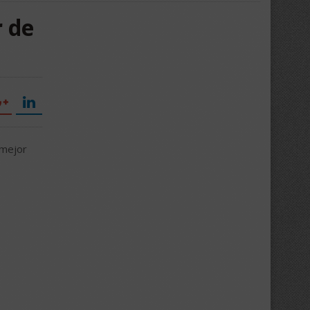
r de
 mejor