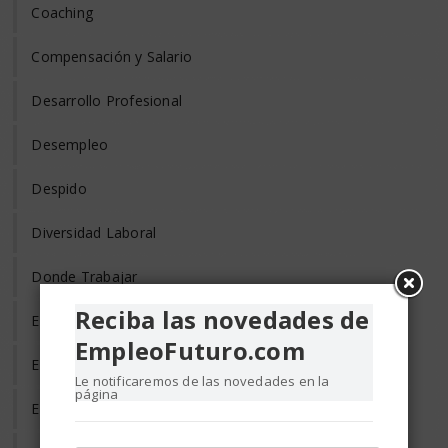
Coaching
Compensación y Salario
Desarrollo Profesional
Desempleo
Despido
Diversidad Laboral
Donde Trabajar
Reciba las novedades de
Empleo de Tercera Edad
EmpleoFuturo.com
Empleo Discapacitados
Le notificaremos de las novedades en la
página
Empleo en el Mundo