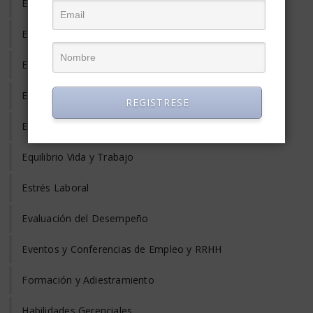
Empleo Freelance
Empleo Informal
Empleo Temporal
Emprendedores
REGISTRESE
Entrevista de Trabajo
Equilibrio Vida y Trabajo
Estrés Laboral
Evaluación del Desempeño
Eventos y Conferencias de Empleo y RRHH
Formación y Adiestramiento
Habilidades Gerenciales