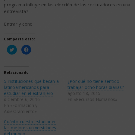
programa influye en las elección de los reclutadores en una
entrevista?
Entrar y conc
Comparte esto:
Haz
Haz
clic
clic
para
para
compartir
compartir
en
en
Twitter
Facebook
(Se
(Se
Relacionado
abre
abre
en
en
5 instituciones que becan a
¿Por qué no tiene sentido
una
una
ventana
ventana
latinoamericanos para
trabajar ocho horas diarias?
nueva)
nueva)
estudiar en el extranjero
agosto 18, 2015
diciembre 6, 2016
En «Recursos Humanos»
En «Formación y
Adiestramiento»
Cuánto cuesta estudiar en
las mejores universidades
del mundo