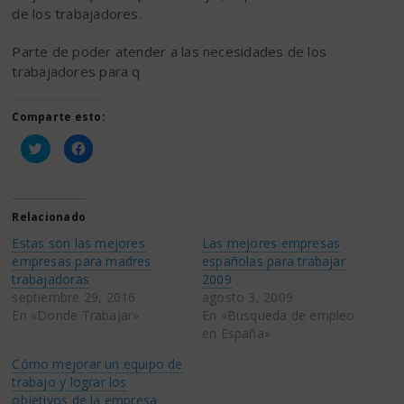
de los trabajadores.
Parte de poder atender a las necesidades de los
trabajadores para q
Comparte esto:
Haz
Haz
clic
clic
para
para
compartir
compartir
en
en
Twitter
Facebook
(Se
(Se
Relacionado
abre
abre
en
en
Estas son las mejores
Las mejores empresas
una
una
ventana
ventana
empresas para madres
españolas para trabajar
nueva)
nueva)
trabajadoras
2009
septiembre 29, 2016
agosto 3, 2009
En «Donde Trabajar»
En «Busqueda de empleo
en España»
Cómo mejorar un equipo de
trabajo y lograr los
objetivos de la empresa