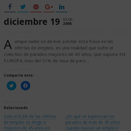
diciembre 19
02:00
2008
A
unque nadie se atreve a incluir esta frase en las
ofertas de empleo, es una realidad que sufre el
colectivo de parados mayores de 45 años, que supone EN
EUROPA, mas del 51% de tasa de paro…
Comparte esto:
Haz
Haz
clic
clic
para
para
compartir
compartir
en
en
Twitter
Facebook
(Se
(Se
Relacionado
abre
abre
en
en
Solo el 6,6% de las ofertas
¿En qué se equivocan los
una
una
ventana
ventana
de empleo se dirige a
parados de más de 45 años
nueva)
nueva)
mayores de 45 años en
cuando buscan un empleo?