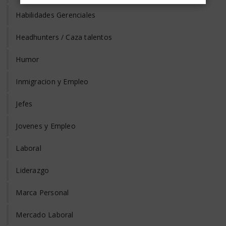
Habilidades Gerenciales
Headhunters / Caza talentos
Humor
Inmigracion y Empleo
Jefes
Jovenes y Empleo
Laboral
Liderazgo
Marca Personal
Mercado Laboral