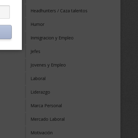
Headhunters / Caza talentos
Humor
Inmigracion y Empleo
Jefes
Jovenes y Empleo
Laboral
Liderazgo
Marca Personal
Mercado Laboral
Motivación