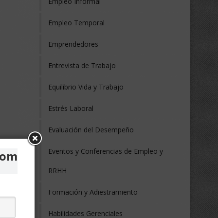
Empleo Informal
Empleo Temporal
Emprendedores
Entrevista de Trabajo
Equilibrio Vida y Trabajo
Estrés Laboral
Evaluación del Desempeño
Eventos y Conferencias de Empleo y
com
RRHH
Formación y Adiestramiento
Habilidades Gerenciales