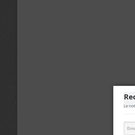
Re
Le no