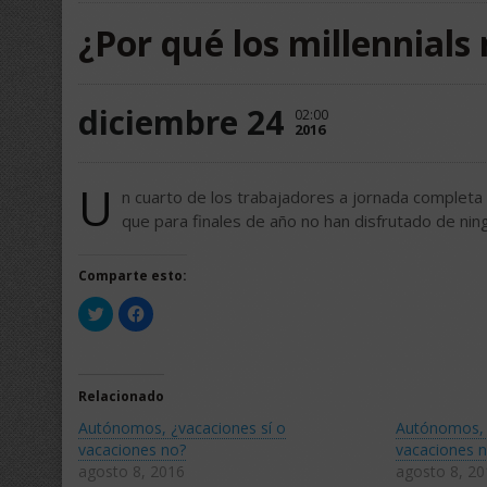
¿Por qué los millennial
diciembre 24
02:00
2016
U
n cuarto de los trabajadores a jornada completa
que para finales de año no han disfrutado de nin
Comparte esto:
Haz
Haz
clic
clic
para
para
compartir
compartir
en
en
Twitter
Facebook
(Se
(Se
Relacionado
abre
abre
en
en
Autónomos, ¿vacaciones sí o
Autónomos, 
una
una
ventana
ventana
vacaciones no?
vacaciones 
nueva)
nueva)
agosto 8, 2016
agosto 8, 2