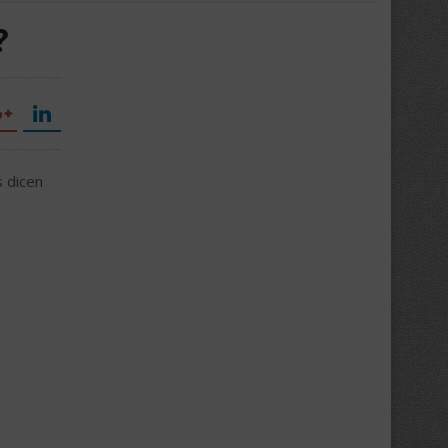
?
s dicen