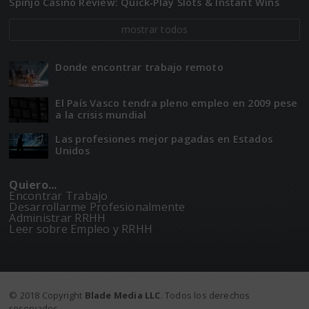
Spinjo Casino Review: Quick‑Play Slots & Instant Wins
mostrar todos
Donde encontrar trabajo remoto
El Paí­­s Vasco tendra pleno empleo en 2009 pese
a la crisis mundial
Las profesiones mejor pagadas en Estados
Unidos
Quiero...
Encontrar Trabajo
Desarrollarme Profesionalmente
Administrar RRHH
Leer sobre Empleo y RRHH
© 2018 Copyright
Blade Media LLC
. Todos los derechos
reservados