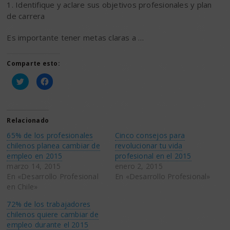
1. Identifique y aclare sus objetivos profesionales y plan
de carrera
Es importante tener metas claras a …
Comparte esto:
Haz
Haz
clic
clic
para
para
compartir
compartir
en
en
Twitter
Facebook
(Se
(Se
Relacionado
abre
abre
en
en
65% de los profesionales
Cinco consejos para
una
una
ventana
ventana
chilenos planea cambiar de
revolucionar tu vida
nueva)
nueva)
empleo en 2015
profesional en el 2015
marzo 14, 2015
enero 2, 2015
En «Desarrollo Profesional
En «Desarrollo Profesional»
en Chile»
72% de los trabajadores
chilenos quiere cambiar de
empleo durante el 2015